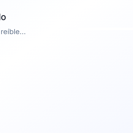
do
eíble...