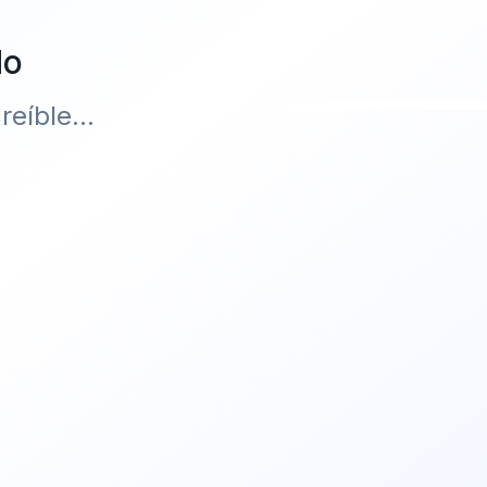
do
eíble...