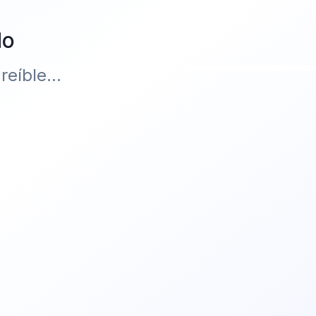
do
eíble...