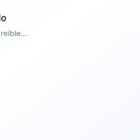
do
eíble...