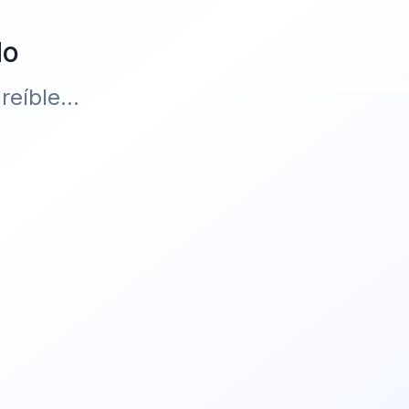
do
eíble...