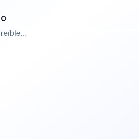
do
eíble...