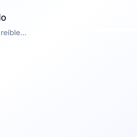
do
eíble...