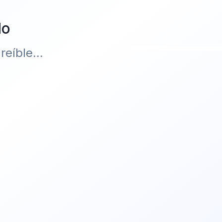
do
eíble...