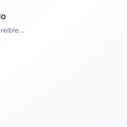
do
eíble...