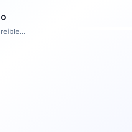
do
eíble...