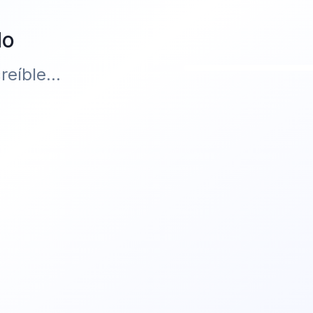
do
eíble...