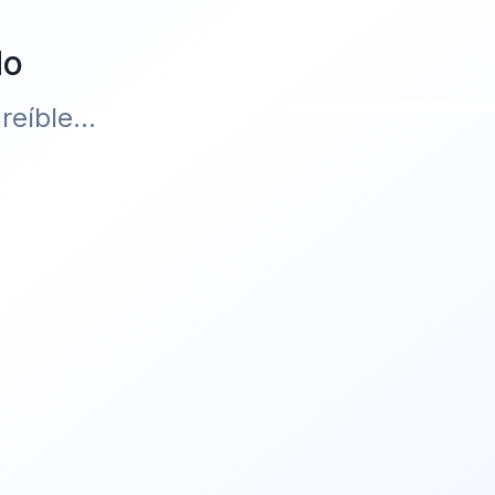
do
eíble...