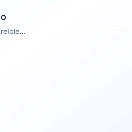
do
eíble...