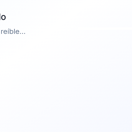
do
eíble...