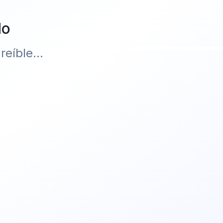
do
eíble...