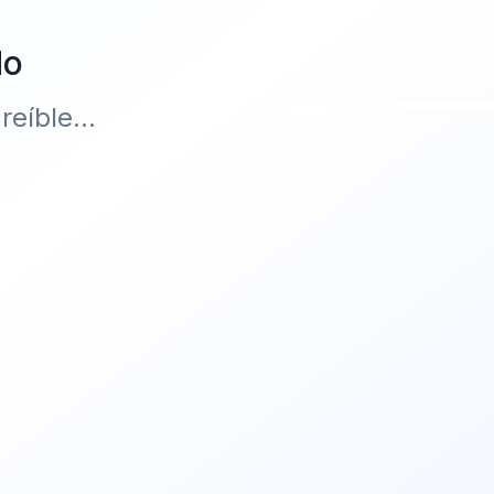
do
eíble...