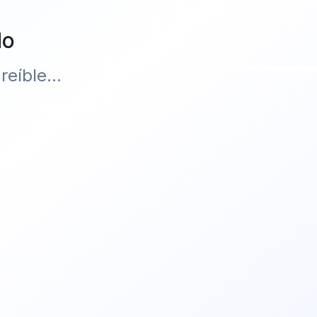
do
eíble...