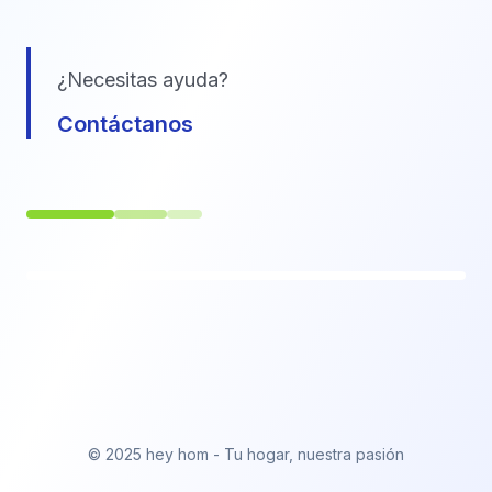
¿Necesitas ayuda?
Contáctanos
© 2025 hey hom - Tu hogar, nuestra pasión