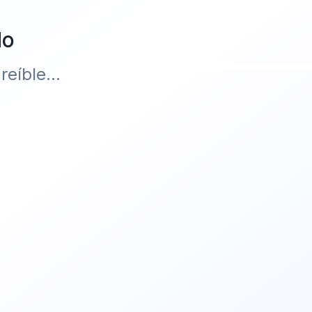
do
eíble...