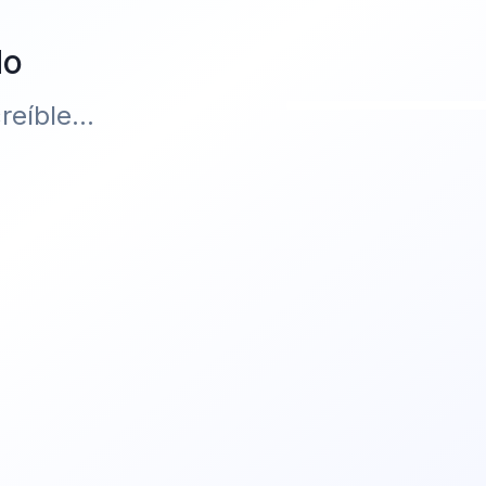
do
eíble...