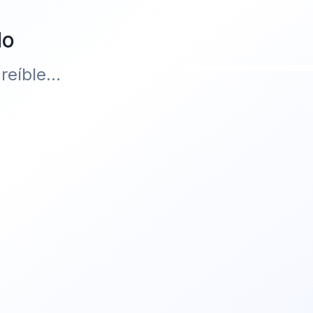
do
eíble...