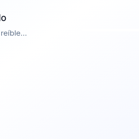
do
eíble...